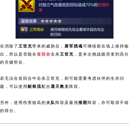
在消除了
王世充
带来的威胁后，
唐军残魂
可继续留在场上保持输
出，所以是否能在
首回合
击杀
王世充
，是本次挑战能否拿到高分
的关键所在。
若无法在首回合中击杀王世充，则可能需要考虑伙伴的生存问
题，可以使用
献祭流
配合
通天教主
阵容。
另外，使用伤害较高的
火队
阵容及最强
推图
阵容，亦可取得不错
的得分。