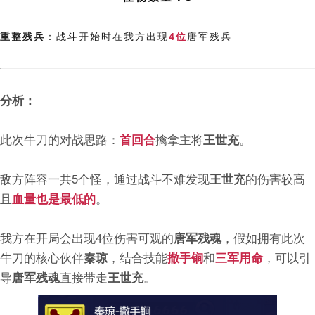
重整残兵
：战斗开始时在我方出现
4位
唐军残兵
分析：
此次牛刀的对战思路：
首回合
擒拿主将
王世充
。
敌方阵容一共5个怪，通过战斗不难发现
王世充
的伤害较高
且
血量也是最低的
。
我方在开局会出现4位伤害可观的
唐军残魂
，假如拥有此次
牛刀的核心伙伴
秦琼
，结合技能
撒手锏
和
三军用命
，可以引
导
唐军残魂
直接带走
王世充
。