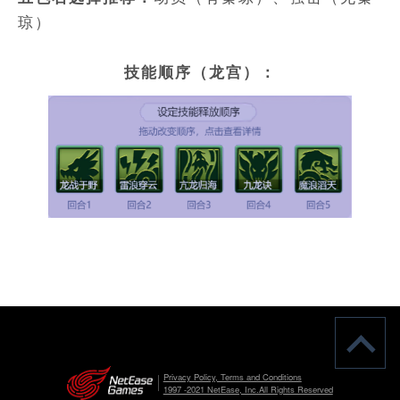
琼）
技能顺序（龙宫）：
Privacy Policy, Terms and Conditions
1997 -2021 NetEase, Inc.All Rights Reserved