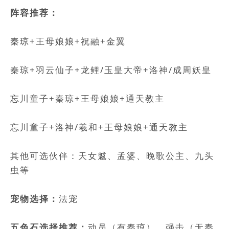
阵容推荐：
秦琼+王母娘娘+祝融+金翼
秦琼+羽云仙子+龙鲤/玉皇大帝+洛神/成周妖皇
忘川童子+秦琼+王母娘娘+通天教主
忘川童子+洛神/羲和+王母娘娘+通天教主
其他可选伙伴：天女魃、孟婆、晚歌公主、九头
虫等
宠物选择：
法宠
五色石选择推荐：
动员（有秦琼）、强击（无秦